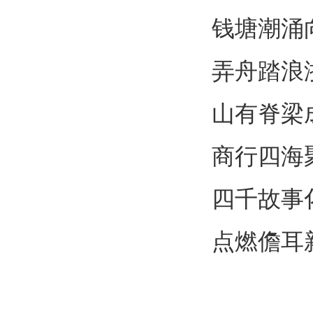
钱塘潮涌
弄舟踏浪
山有脊梁
商行四海
四千故事
点燃儋耳