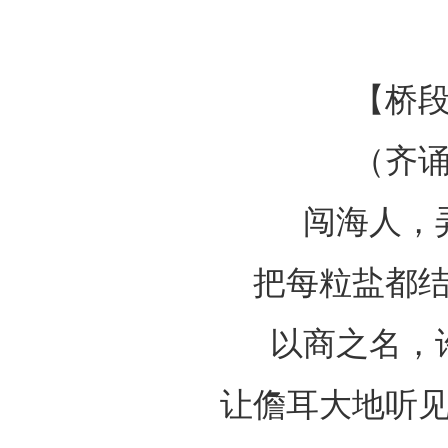
【桥
（齐
闯海人，
把每粒盐都
以商之名，
让儋耳大地听