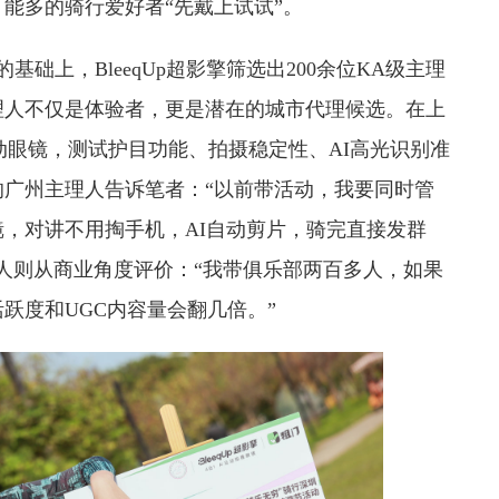
能多的骑行爱好者“先戴上试试”。
基础上，BleeqUp超影擎筛选出200余位KA级主理
理人不仅是体验者，更是潜在的城市代理候选。在上
I运动眼镜，测试护目功能、拍摄稳定性、AI高光识别准
广州主理人告诉笔者：“以前带活动，我要同时管
，对讲不用掏手机，AI自动剪片，骑完直接发群
人则从商业角度评价：“我带俱乐部两百多人，如果
跃度和UGC内容量会翻几倍。”