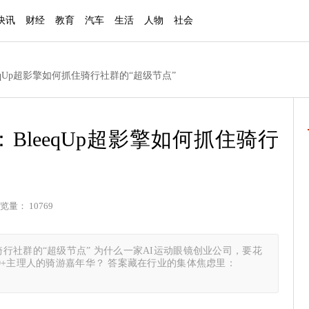
快讯
财经
教育
汽车
生活
人物
社会
leeqUp超影擎如何抓住骑行社群的“超级节点”
人：BleeqUp超影擎如何抓住骑行
览量： 10769
抓住骑行社群的“超级节点” 为什么一家AI运动眼镜创业公司，要花
0+主理人的骑游嘉年华？ 答案藏在行业的集体焦虑里：