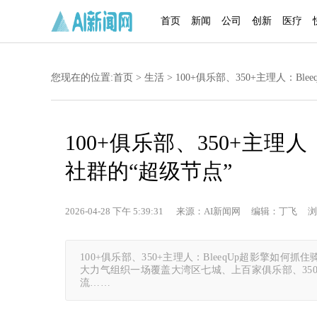
首页
新闻
公司
创新
医疗
您现在的位置:
首页
>
生活
> 100+俱乐部、350+主理人：B
100+俱乐部、350+主理
社群的“超级节点”
2026-04-28 下午 5:39:31 来源：AI新闻网 编辑：丁飞 浏
100+俱乐部、350+主理人：BleeqUp超影擎如何
大力气组织一场覆盖大湾区七城、上百家俱乐部、35
流……