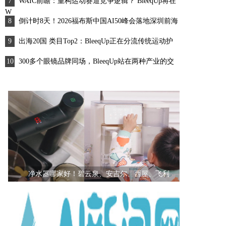
WAIC前瞻：重构运动赛道竞争逻辑？ BleeqUp将在
W
倒计时8天！2026福布斯中国AI50峰会落地深圳前海
出海20国 类目Top2：BleeqUp正在分流传统运动护
300多个眼镜品牌同场，BleeqUp站在两种产业的交
BleeqUp AI运动眼镜亮相厦门国际眼镜展2026，开
2026年6月最新亨得利官方售后中国区客户服务中心
净水器哪家好！碧云泉、安吉尔、西屋、飞利