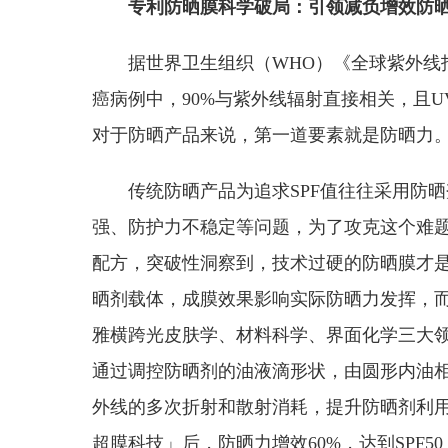
专利防晒膜科学破局：引领减负增效防
据世界卫生组织（WHO）《全球紫外线
癌病例中，90%与紫外线辐射直接相关，且
对于防晒产品来说，第一道要素就是防晒力
传统防晒产品为追求SPF值往往采用防
强、防护力不稳定等问题，为了攻克这个难
配方，突破性洞察到，技术过硬的防晒膜才
晒剂载体，成膜效果影响实际防晒力发挥，
雅横跨光皮肤学、材料科学、界面化学三大
通过调控防晒剂的油液滴形状，由圆形内油
外线的多次折射和散射消耗，提升防晒剂利
超膜科技」后，防晒力增效60%，达到SPF5