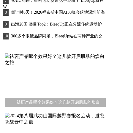
WAIC前瞻：重构运动赛道竞争逻辑？ BleeqUp将在
W
倒计时8天！2026福布斯中国AI50峰会落地深圳前海
出海20国 类目Top2：BleeqUp正在分流传统运动护
300多个眼镜品牌同场，BleeqUp站在两种产业的交
BleeqUp AI运动眼镜亮相厦门国际眼镜展2026，开
2026年6月最新亨得利官方售后中国区客户服务中心
祛斑产品哪个效果好？这几款开启肌肤的焕白