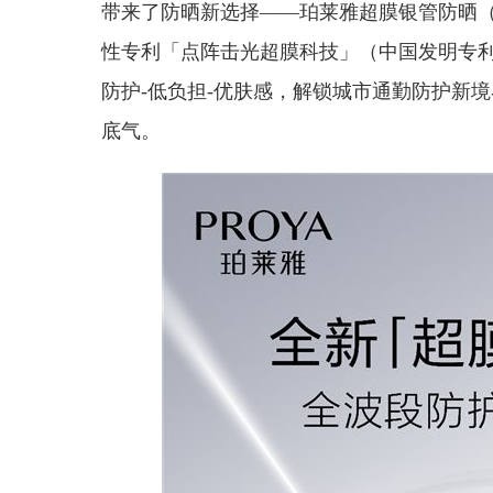
带来了防晒新选择——珀莱雅超膜银管防晒
性专利「点阵击光超膜科技」（中国发明专利号：ZL
防护-低负担-优肤感，解锁城市通勤防护新
底气。