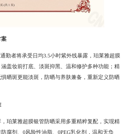
方案
通勤者将承受日均3.5小时紫外线暴露，珀莱雅超膜
，涵盖妆前打底、淡斑抑黑、温和修护多种功能；精
无惧晒斑更能淡斑，防晒与养肤兼备，重新定义防晒
准
群，珀莱雅超膜银管防晒采用多重精粹复配，实现精
防腐剂、0风险性油脂、0PEG乳化剂，温和无负