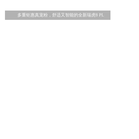
多重钜惠真宠粉，舒适又智能的全新瑞虎8 PL