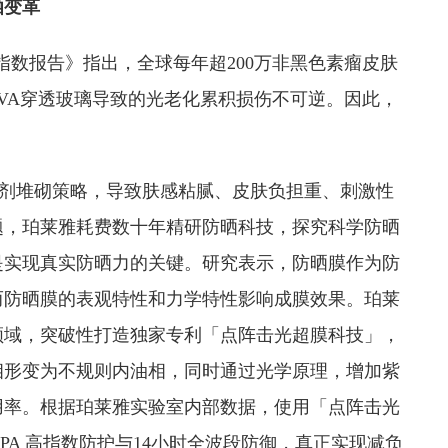
晒变革
指数报告》指出，全球每年超200万非黑色素瘤皮肤
UVA穿透玻璃导致的光老化累积损伤不可逆。因此，
。
晒剂堆砌策略，导致肤感粘腻、皮肤负担重、刺激性
题，珀莱雅耗费数十年精研防晒科技，探究科学防晒
是实现真实防晒力的关键。研究表示，防晒膜作为防
而防晒膜的表观特性和力学特性影响成膜效果。珀莱
领域，突破性打造独家专利「点阵击光超膜科技」，
相形变为不规则内油相，同时通过光学原理，增加紫
用率。根据珀莱雅实验室内部数据，使用「点阵击光
0 PA 高指数防护与14小时全波段防御，真正实现减负